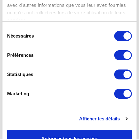
avec d'autres informations que vous leur avez fournies
Découvrez le rapport RSE CLESSE 2026-2027 ! Les enjeux
ou qu'ils ont collectées lors de votre utilisation de leurs
RSE (Responsabilité Sociétale des Entreprises) sont au
services.
cœur de la stratégi
Sélection
Nécessaires
du
consentement
Préférences
Statistiques
Marketing
Afficher les détails
Nouveau ROAI BUTANE PROPANE !
La réglementation gaz évolue : elle impose désormais
l’utilisation d'un ensemble ROAI Butane-Propane +
Autoriser tous les cookies