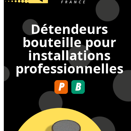
Skip
menu
menu
to
content
Détendeurs
bouteille pour
installations
professionnelles