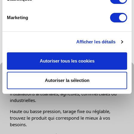
Marketing
Afficher les détails
Caractéristiques et références produits
Autoriser tous les cookies
Informations générales
Notre gamme de détendeurs pour bouteilles dédiée
Autoriser la sélection
aux professionnels peut être utilisée sur des
installations artisanales, agricoles, commerciales ou
industrielles.
Haute ou basse pression, tarage fixe ou réglable,
trouvez le produit qui correspond le mieux à vos
besoins.