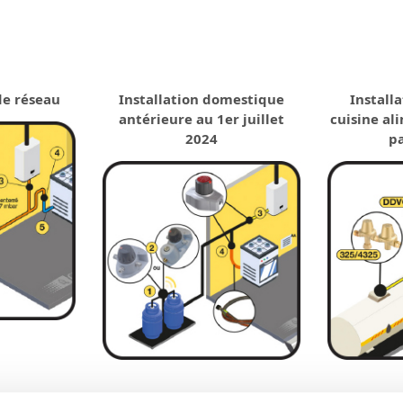
e réseau
Installation domestique
Install
antérieure au 1
er
juillet
cuisine al
2024
pa