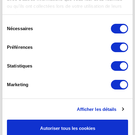
RSE (Responsabilité Sociétale des Entreprises) sont au
ou qu'ils ont collectées lors de votre utilisation de leurs
cœur de la stratégi
services.
Sélection
Nécessaires
du
consentement
Préférences
Statistiques
Marketing
Nouveau ROAI BUTANE PROPANE !
Afficher les détails
La réglementation gaz évolue : elle impose désormais
l’utilisation d'un ensemble ROAI Butane-Propane +
Flexible Butane-Propane,…
Autoriser tous les cookies