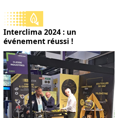
Skip
to
Open
Close
content
mobile
mobile
Interclima 2024 : un
menu
menu
événement réussi !