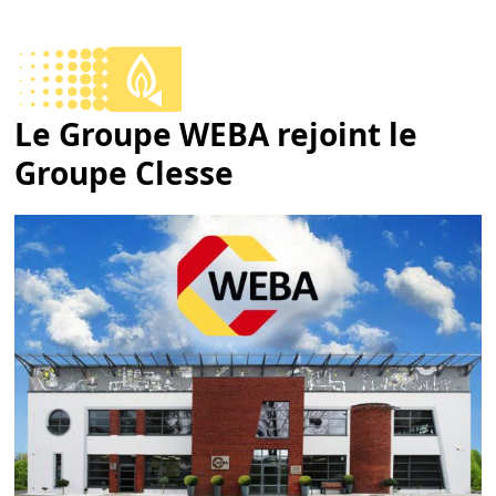
Skip
to
Open
Close
content
mobile
mobile
Le Groupe WEBA rejoint le
menu
menu
Groupe Clesse