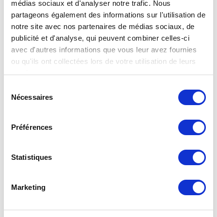
médias sociaux et d'analyser notre trafic. Nous
partageons également des informations sur l'utilisation de
notre site avec nos partenaires de médias sociaux, de
publicité et d'analyse, qui peuvent combiner celles-ci
avec d'autres informations que vous leur avez fournies
ou qu'ils ont collectées lors de votre utilisation de leurs
services.
Rapport RSE Clesse
Sélection
Découvrez le rapport RSE CLESSE 2026-2027 ! Les enjeux
Nécessaires
du
RSE (Responsabilité Sociétale des Entreprises) sont au
consentement
cœur de la stratégi
Préférences
Statistiques
Marketing