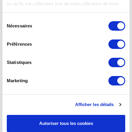
cœur de la stratégi
ou qu'ils ont collectées lors de votre utilisation de leurs
services.
Sélection
Nécessaires
du
consentement
Préférences
Statistiques
Marketing
Nouveau ROAI BUTANE PROPANE !
Afficher les détails
La réglementation gaz évolue : elle impose désormais
l’utilisation d'un ensemble ROAI Butane-Propane +
Flexible Butane-Propane,…
Autoriser tous les cookies