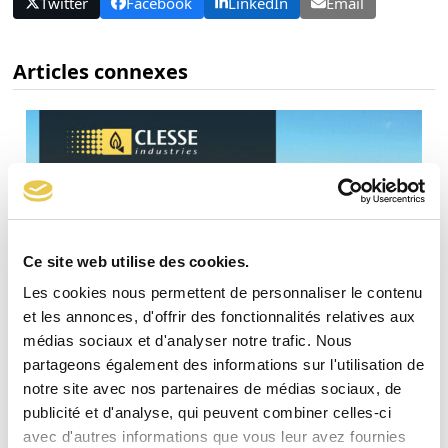
Twitter
Facebook
LinkedIn
Email
Articles connexes
Ce site web utilise des cookies.
Les cookies nous permettent de personnaliser le contenu
et les annonces, d'offrir des fonctionnalités relatives aux
médias sociaux et d'analyser notre trafic. Nous
partageons également des informations sur l'utilisation de
Rapport RSE Clesse
notre site avec nos partenaires de médias sociaux, de
publicité et d'analyse, qui peuvent combiner celles-ci
Découvrez le rapport RSE CLESSE 2026-2027 ! Les enjeux
avec d'autres informations que vous leur avez fournies
RSE (Responsabilité Sociétale des Entreprises) sont au