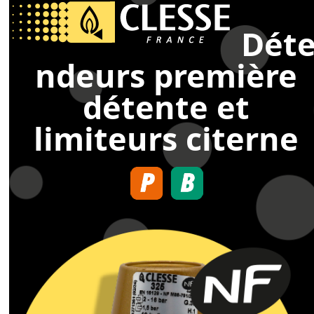
Open
Close
Skip
to
Dét
mobile
mobile
content
menu
menu
ndeurs première
détente et
limiteurs citerne