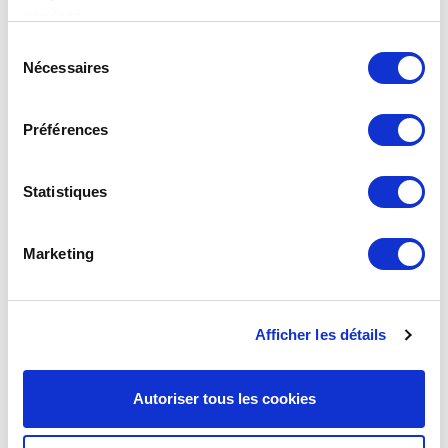
services.
Limiteurs 4325 et 4325P
Sélection
Nécessaires
du
consentement
Préférences
Caractéristiques et références produits
Statistiques
Exemples d’installations
Marketing
Installation domestique avec citerne enterrée ou
Afficher les détails
aérienne
Autoriser tous les cookies