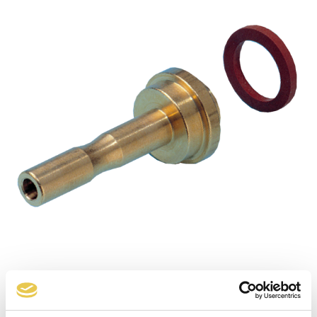
Tétine type P59 à braser sur cuivre raccord 12