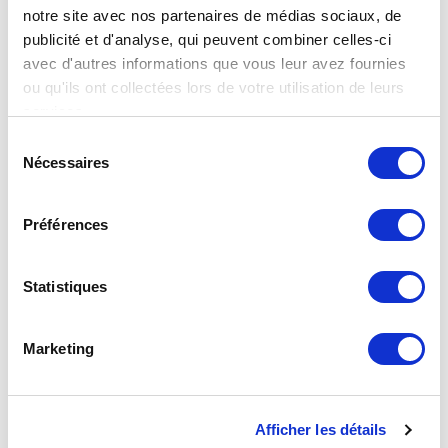
notre site avec nos partenaires de médias sociaux, de
publicité et d'analyse, qui peuvent combiner celles-ci
avec d'autres informations que vous leur avez fournies
Raccord droit 2 pièces JPG à braser sur tube cuivre
ou qu'ils ont collectées lors de votre utilisation de leurs
CAL12 Ø16
services.
Sélection
Nécessaires
du
consentement
Préférences
Statistiques
Marketing
Afficher les détails