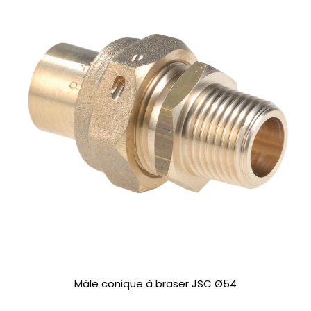
Mâle conique à braser JSC Ø54