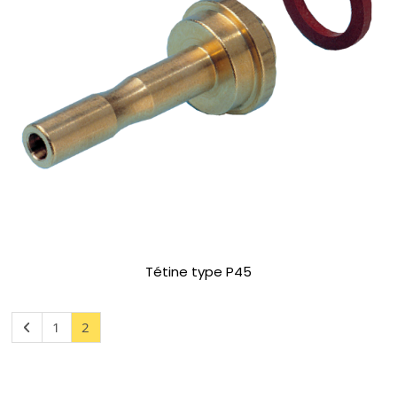
Tétine type P45
1
2