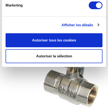
Robinet à tournant sphérique femelle femelle 50 mbar
Marketing
– DN15 Brochable
Afficher les détails
Autoriser tous les cookies
Autoriser la sélection