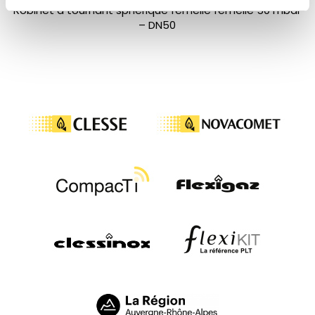
Robinet à tournant sphérique femelle femelle 50 mbar
– DN50