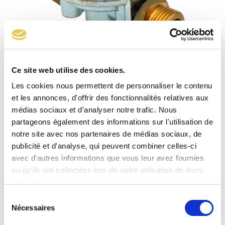
Ce site web utilise des cookies.
Détendeur 1325 1-3 bar avec joint JIM et manomètre
Les cookies nous permettent de personnaliser le contenu
et les annonces, d'offrir des fonctionnalités relatives aux
médias sociaux et d'analyser notre trafic. Nous
partageons également des informations sur l'utilisation de
notre site avec nos partenaires de médias sociaux, de
publicité et d'analyse, qui peuvent combiner celles-ci
avec d'autres informations que vous leur avez fournies
ou qu'ils ont collectées lors de votre utilisation de leurs
services.
Sélection
Nécessaires
du
consentement