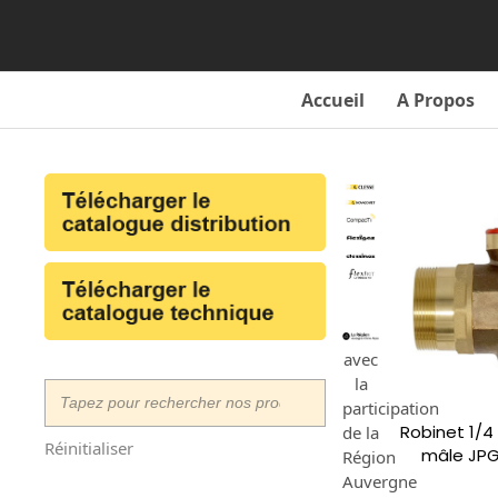
Skip
to
content
Accueil
A Propos
avec
la
participation
Robinet 1/4
de la
Réinitialiser
mâle JPG
Région
Auvergne