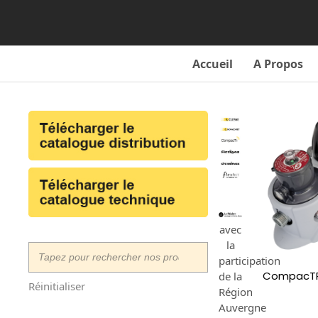
Skip
to
content
Accueil
A Propos
avec
la
participation
CompacTR
de la
Réinitialiser
Région
Auvergne