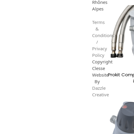
Rhônes
Alpes
Terms
&
Conditions
/
Privacy
Policy
Copyright
Clesse
Prokit Com
Website
By
Dazzle
Creative