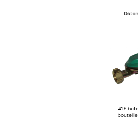
Déten
425 buta
bouteill