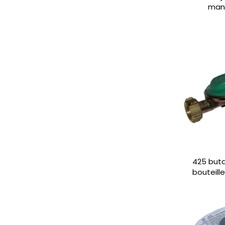
man
425 buta
bouteill