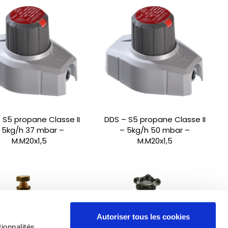
 S5 propane Classe II
DDS – S5 propane Classe II
 5kg/h 37 mbar –
– 5kg/h 50 mbar –
M.M20x1,5
M.M20x1,5
Autoriser tous les cookies
ionnalités