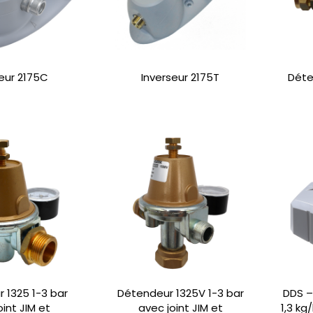
seur 2175C
Inverseur 2175T
Déte
 1325 1-3 bar
Détendeur 1325V 1-3 bar
DDS –
oint JIM et
avec joint JIM et
1,3 kg