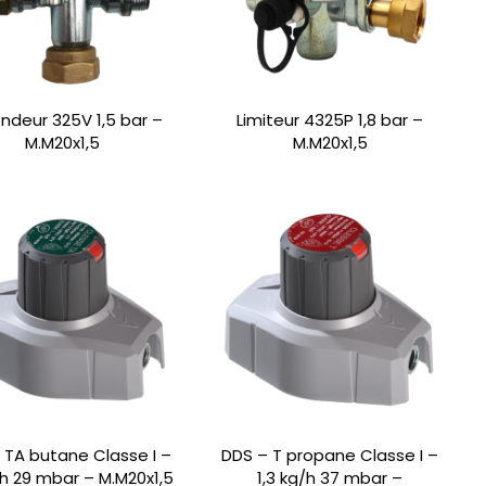
ndeur 325V 1,5 bar –
Limiteur 4325P 1,8 bar –
M.M20x1,5
M.M20x1,5
 TA butane Classe I –
DDS – T propane Classe I –
/h 29 mbar – M.M20x1,5
1,3 kg/h 37 mbar –