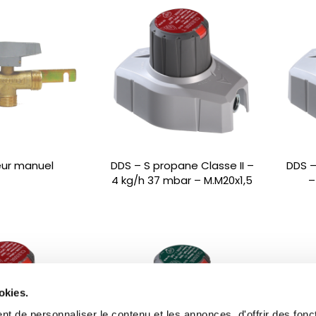
ur manuel
DDS – S propane Classe II –
DDS –
4 kg/h 37 mbar – M.M20x1,5
–
okies.
t de personnaliser le contenu et les annonces, d'offrir des fonct