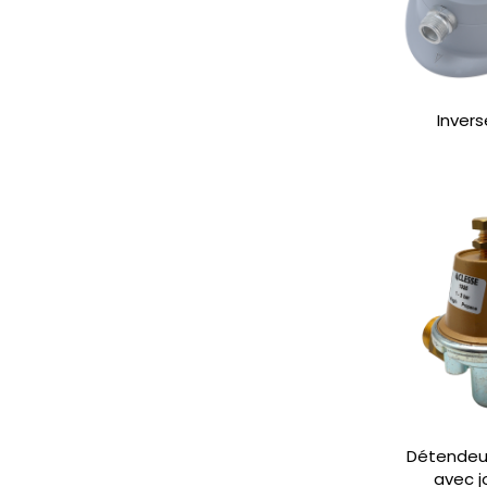
Inver
Détendeur
avec j