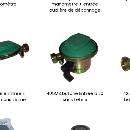
omètre
manomètre + entrée
auxilière de dépannage
ne Entrée E.
405MS butane Entrée ø 20
425
e sans tétine
sans tétine
bo