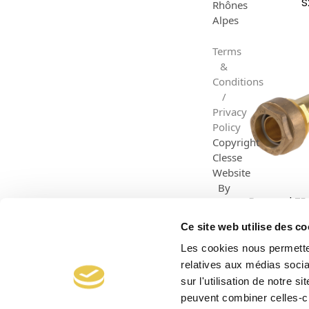
S
Rhônes
Alpes
Terms
&
Conditions
/
Privacy
Policy
Copyright
Clesse
Website
By
Raccord TE 
Dazzle
Ø40
Creative
Ce site web utilise des co
Les cookies nous permetten
relatives aux médias socia
sur l'utilisation de notre 
peuvent combiner celles-ci