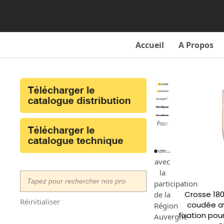
Skip
to
content
Accueil
A Propos
avec
la
participation
Crosse 180
de la
Réinitialiser
coudée av
Région
fixation pou
Auvergne