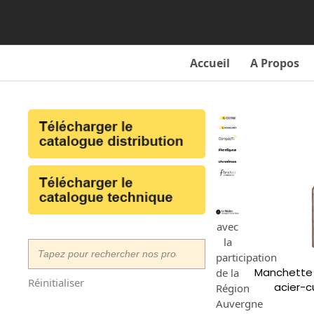
Skip
to
content
Accueil
A Propos
avec
la
participation
Manchette
de la
Réinitialiser
acier-c
Région
Auvergne