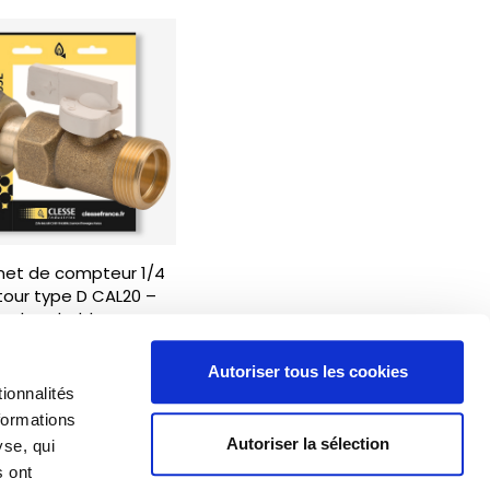
net de compteur 1/4
tour type D CAL20 –
brochable
Autoriser tous les cookies
ionnalités
formations
Autoriser la sélection
yse, qui
s ont