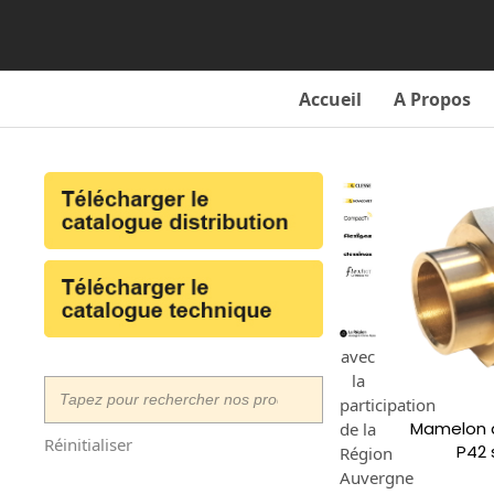
Skip
to
content
Accueil
A Propos
avec
la
participation
Mamelon à
de la
Réinitialiser
P42 
Région
Auvergne