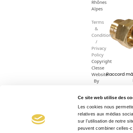
Rhônes
Alpes
Terms
&
Conditions
/
Privacy
Policy
Copyright
Clesse
Raccord mâl
Website
By
Dazzle
Creative
Ce site web utilise des co
Les cookies nous permetten
relatives aux médias socia
sur l'utilisation de notre 
peuvent combiner celles-ci