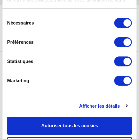
services.
lyres
Sélection
Nécessaires
du
consentement
Préférences
invers 1
map2
next
previous
Statistiques
post:
post:
Marketing
Afficher les détails
Autoriser tous les cookies