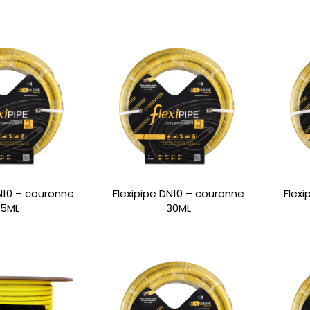
DN10 – couronne
Flexipipe DN10 – couronne
Flex
15ML
30ML