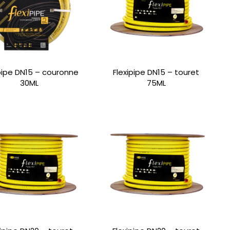
ipipe DN15 – couronne
Flexipipe DN15 – touret
30ML
75ML