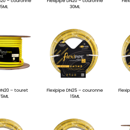
DN20 – couronne
Flexipipe DN20 – couronne
Fle
15ML
30ML
 DN20 – touret
Flexipipe DN25 – couronne
Flexi
75ML
15ML