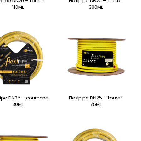
xipipe DN20 – touret
Flexipipe DN20 – touret
110ML
300ML
pipe DN25 – couronne
Flexipipe DN25 – touret
30ML
75ML