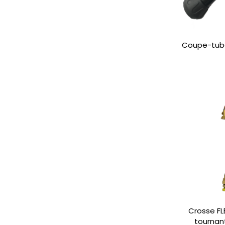
Coupe-tube 
Crosse FL
tournan