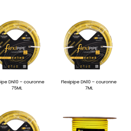
ipipe DN10 – couronne
Flexipipe DN10 – couronne
75ML
7ML