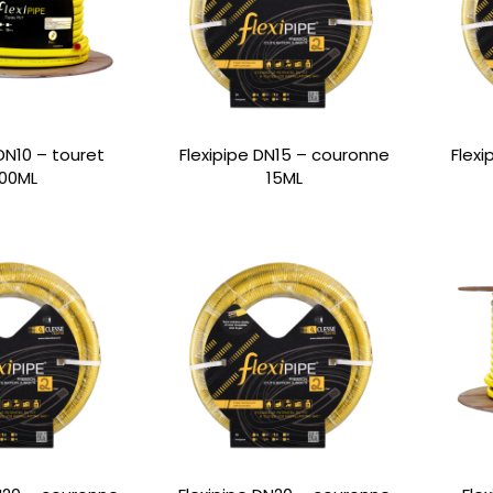
 DN10 – touret
Flexipipe DN15 – couronne
Flex
00ML
15ML