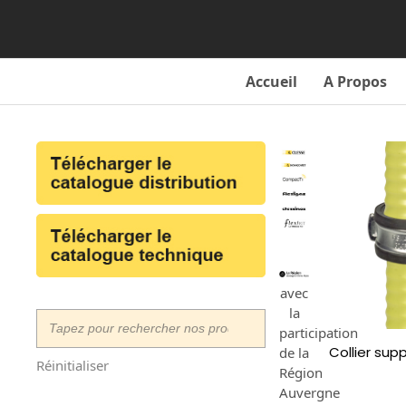
Skip
to
content
Accueil
A Propos
avec
la
participation
Collier sup
de la
Réinitialiser
Région
Auvergne