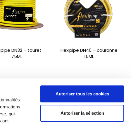
xipipe DN32 – touret
Flexipipe DN40 – couronne
75ML
15ML
Autoriser tous les cookies
ionnalités
formations
Autoriser la sélection
yse, qui
s ont