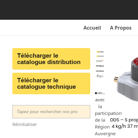
Skip
to
content
Accueil
A Propos
avec
la
participation
DDS – S pro
de la
Réinitialiser
4 kg/h 37 m
Région
Auvergne