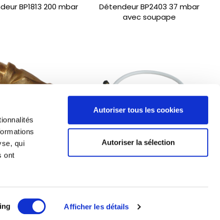
deur BP1813 200 mbar
Détendeur BP2403 37 mbar
avec soupape
Autoriser tous les cookies
ionnalités
formations
Autoriser la sélection
yse, qui
s ont
ltre F44-16 Entrée E.
Flexible élastomère butane
1,5 Sortie M. M20x1,5
propane 1,5m
ing
Afficher les détails