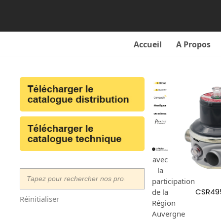
Skip
to
content
Accueil
A Propos
avec
la
participation
CSR495
de la
Réinitialiser
Région
Auvergne