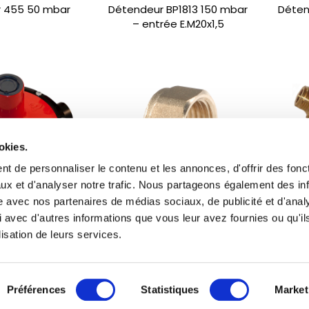
 455 50 mbar
Détendeur BP1813 150 mbar
Déten
– entrée E.M20x1,5
okies.
t de personnaliser le contenu et les annonces, d'offrir des fonct
ux et d'analyser notre trafic. Nous partageons également des in
site avec nos partenaires de médias sociaux, de publicité et d'anal
 avec d'autres informations que vous leur avez fournies ou qu'il
BP2403 50 mbar
Ecrou E. M20x1,5
Fi
lisation de leurs services.
 soupape
M20x
Préférences
Statistiques
Market