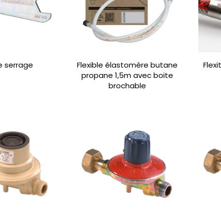
e serrage
Flexible élastomère butane
Flex
propane 1,5m avec boite
brochable