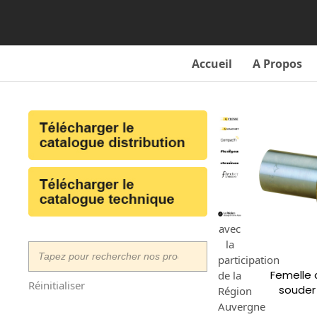
Skip
to
content
Accueil
A Propos
avec
la
participation
Femelle 
de la
Réinitialiser
souder
Région
Auvergne