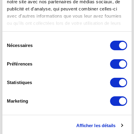
notre site avec nos partenaires de médias sociaux, de
publicité et d'analyse, qui peuvent combiner celles-ci
avec d'autres informations que vous leur avez fournies
Robinet 1/4 de tour avec patte de fixation – calibre 20
ou qu'ils ont collectées lors de votre utilisation de leurs
brochable
services.
Sélection
Nécessaires
du
consentement
Préférences
Statistiques
Marketing
Afficher les détails