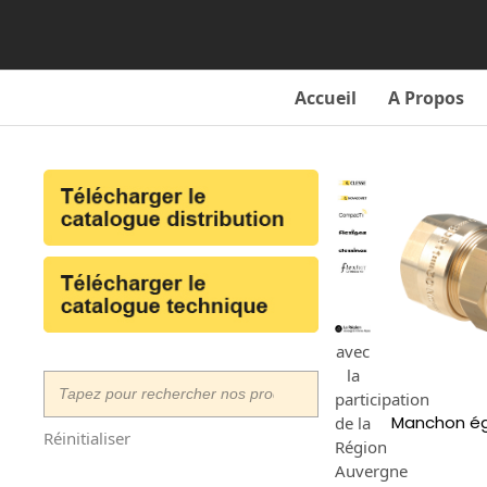
Skip
to
content
Accueil
A Propos
avec
la
participation
Manchon éga
de la
Réinitialiser
Région
Auvergne