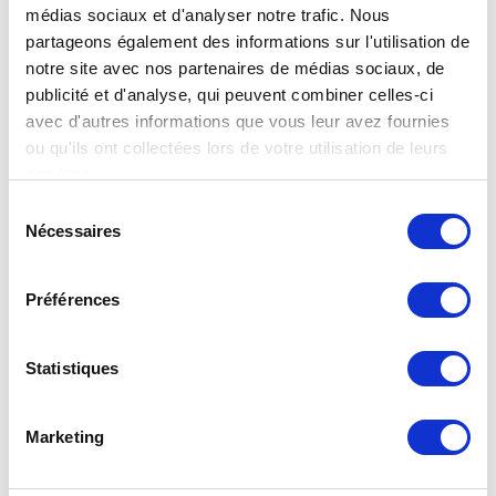
médias sociaux et d'analyser notre trafic. Nous
partageons également des informations sur l'utilisation de
notre site avec nos partenaires de médias sociaux, de
publicité et d'analyse, qui peuvent combiner celles-ci
avec d'autres informations que vous leur avez fournies
ou qu'ils ont collectées lors de votre utilisation de leurs
services.
Rapport RSE Clesse
Sélection
Nécessaires
Découvrez le rapport RSE CLESSE 2026-2027 ! Les enjeux
du
RSE (Responsabilité Sociétale des Entreprises) sont au
consentement
cœur de la stratégi
Préférences
Statistiques
Marketing