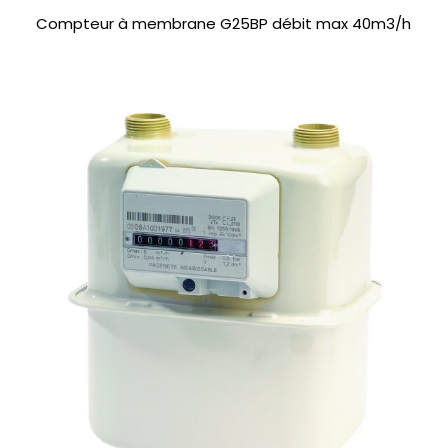
Compteur à membrane G25BP débit max 40m3/h