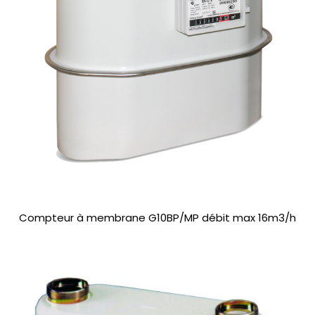
Compteur à membrane G10BP/MP débit max 16m3/h