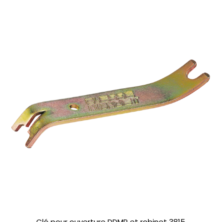
Clé pour ouverture DDMP et robinet 3815