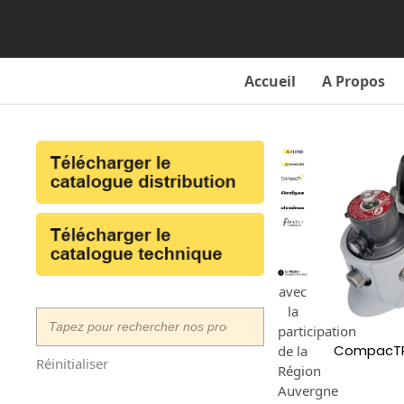
Skip
to
content
Accueil
A Propos
avec
la
participation
CompacTR
de la
Réinitialiser
Région
Auvergne