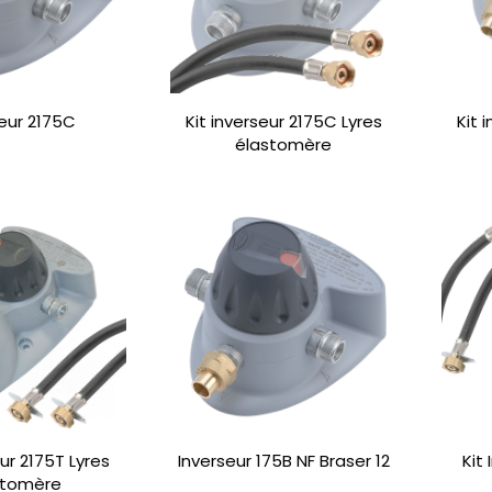
seur 2175C
Kit inverseur 2175C Lyres
Kit 
élastomère
eur 2175T Lyres
Inverseur 175B NF Braser 12
Kit
stomère