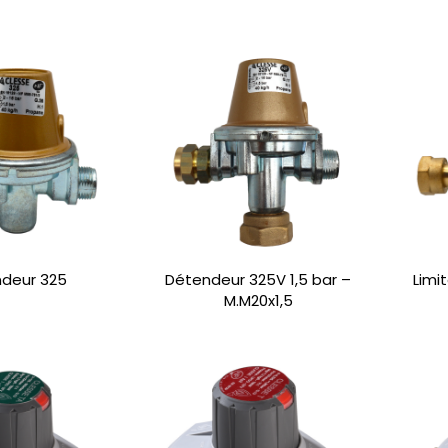
deur 325
Détendeur 325V 1,5 bar –
Limi
M.M20x1,5