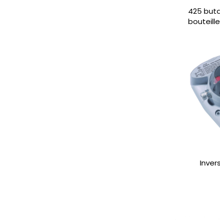
425 buta
bouteill
Inver