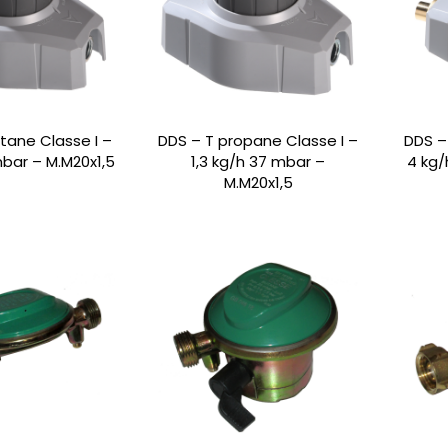
tane Classe I –
DDS – T propane Classe I –
DDS –
mbar – M.M20x1,5
1,3 kg/h 37 mbar –
4 kg/
M.M20x1,5