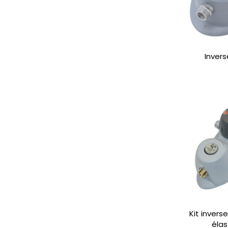
Inver
Kit invers
éla