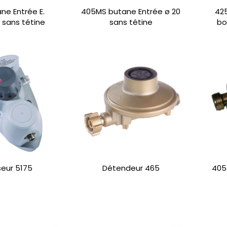
ne Entrée E.
405MS butane Entrée ø 20
425
e sans tétine
sans tétine
bo
seur 5175
Détendeur 465
405