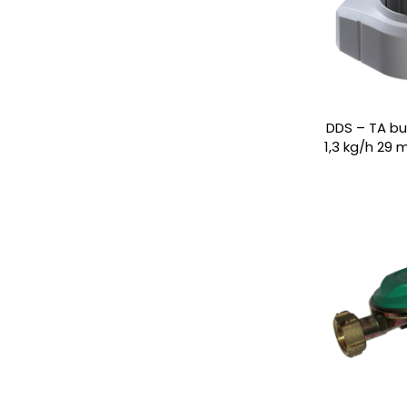
DDS – TA bu
1,3 kg/h 29 