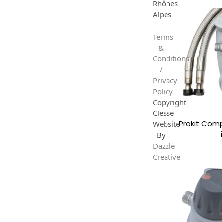
Rhônes
Alpes
Terms
&
Conditions
/
Privacy
Policy
Copyright
Clesse
Prokit Com
Website
By
Dazzle
Creative