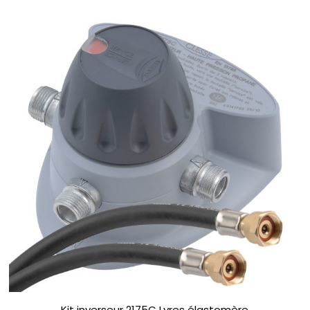
Kit inverseur 2175C Lyres élastomère