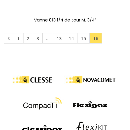
Vanne 813 1/4 de tour M. 3/4″
1
2
3
…
13
14
15
16