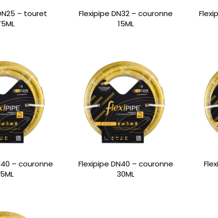
 DN25 – touret
Flexipipe DN32 – couronne
Flexi
75ML
15ML
N40 – couronne
Flexipipe DN40 – couronne
Fle
15ML
30ML