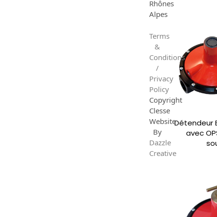
Rhônes
Alpes
Terms
&
Conditions
/
Privacy
Policy
Copyright
Clesse
Website
Détendeur 
By
avec OP
Dazzle
so
Creative