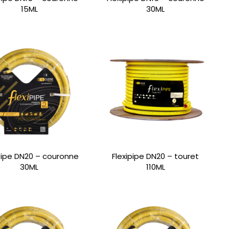
15ML
30ML
pipe DN20 – couronne
Flexipipe DN20 – touret
30ML
110ML