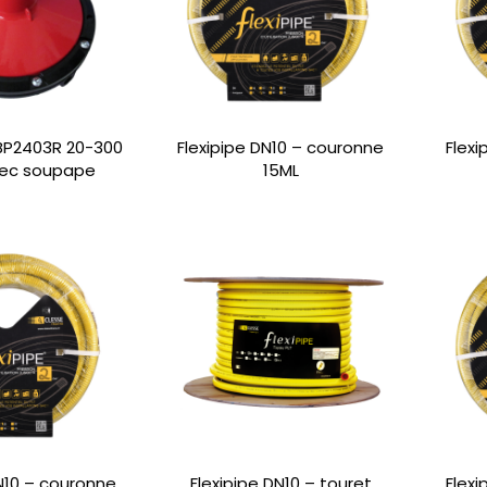
BP2403R 20-300
Flexipipe DN10 – couronne
Flex
ec soupape
15ML
DN10 – couronne
Flexipipe DN10 – touret
Flex