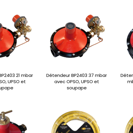
BP2403 21 mbar
Détendeur BP2403 37 mbar
Déten
SO, UPSO et
avec OPSO, UPSO et
mb
upape
soupape