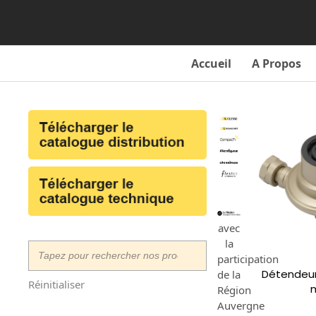
Skip
to
content
Accueil
A Propos
avec
la
participation
Détendeur
de la
Réinitialiser
Région
Auvergne