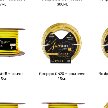
7ML
300ML
 DN15 – touret
Flexipipe DN20 – couronne
Flexi
75ML
15ML