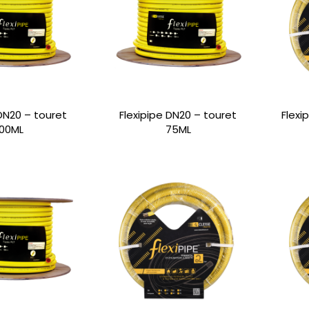
 DN20 – touret
Flexipipe DN20 – touret
Flexi
00ML
75ML