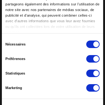
partageons également des informations sur l'utilisation de
cliquant sur la petite enveloppe pour l’envoi par email
notre site avec nos partenaires de médias sociaux, de
Recevoir les commandes de gaz directement depuis les
appareils via l’application sur vos boîtes mails
publicité et d'analyse, qui peuvent combiner celles-ci
Améliorer l’efficacité du back-office pour une meilleure
avec d'autres informations que vous leur avez fournies
planification générale
ou qu'ils ont collectées lors de votre utilisation de leurs
services.
Sélection
Nécessaires
du
consentement
Préférences
Statistiques
Marketing