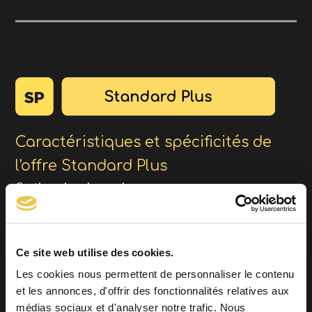
Caractéristiques et spécificités de
l'offre Standard Plus
Gestionnaires de campings
Télécharger le scan du site et commande de gaz depuis
CompacTi
Ce site web utilise des cookies.
Plusieurs utilisateurs utilisant un seul compte peuvent
Les cookies nous permettent de personnaliser le contenu
scanner leur site et avoir les notifications d’état des
et les annonces, d'offrir des fonctionnalités relatives aux
bouteilles
médias sociaux et d'analyser notre trafic. Nous
Télécharger les données du serveur pour le camping en