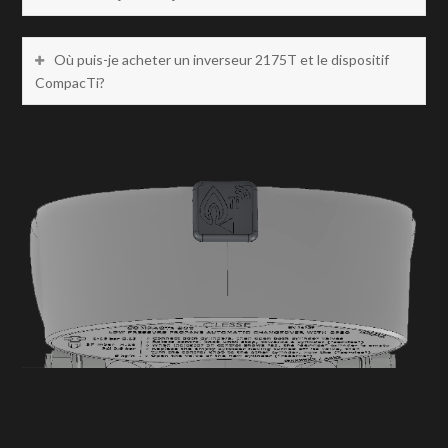
Où puis-je acheter un inverseur 2175T et le dispositif
CompacTi?