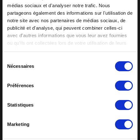
médias sociaux et d'analyser notre trafic. Nous
Quel email dois-je entrer à "l'écran 11/12"?
partageons également des informations sur l'utilisation de
notre site avec nos partenaires de médias sociaux, de
publicité et d'analyse, qui peuvent combiner celles-ci
avec d'autres informations que vous leur avez fournies
ou qu'ils ont collectées lors de votre utilisation de leurs
services.
Utiliser l'Application
Sélection
Nécessaires
du
consentement
Préférences
Comment puis-je changer mon mot de passe pour
l'application comme demandé après la première installation ?
Statistiques
Je suis un utilisateur individuel, comment je peux voir
Marketing
mon appareil?