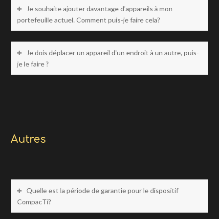
Je souhaite ajouter davantage d'appareils à mon
portefeuille actuel. Comment puis-je faire cela?
Je dois déplacer un appareil d'un endroit à un autre, puis-
je le faire ?
Autres
Quelle est la période de garantie pour le dispositif
CompacTi?