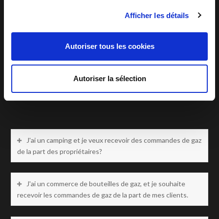
J'ai un camping, comment puis-je scanner le site
Afficher les détails
gratuitement ?
Autoriser tous les cookies
J'ai un parc de vacances, j'utilise le scan de site gratuit
mais je veux recevoir un rapport sur mon bureau, que puis-je
Autoriser la sélection
faire ?
J'ai un camping et je veux recevoir des commandes de gaz
de la part des propriétaires?
J'ai un commerce de bouteilles de gaz, et je souhaite
recevoir les commandes de gaz de la part de mes clients.