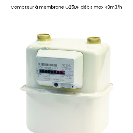
Compteur à membrane G25BP débit max 40m3/h