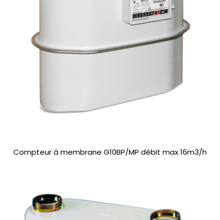
Compteur à membrane G10BP/MP débit max 16m3/h